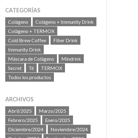
CATEGORÍAS
Colágeno
Colágeno + Immunity Drink
Colágeno + TERMOX
Cold Brew Coffee
Fiber Drink
Immunity Drink
Máscara de Colágeno
Mindrink
Secret
Té
TERMOX
Todos los productos
ARCHIVOS
Abril/2025
Marzo/2025
Febrero/2025
Enero/2025
Diciembre/2024
Noviembre/2024